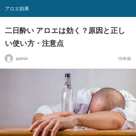
アロエ効果
二日酔い アロエは効く？原因と正し
い使い方・注意点
admin
15年前