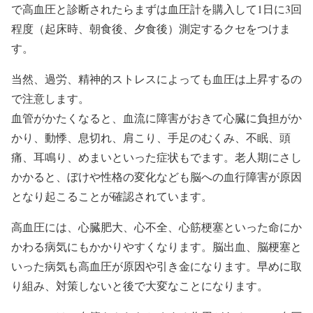
で高血圧と診断されたらまずは血圧計を購入して1日に3回
程度（起床時、朝食後、夕食後）測定するクセをつけま
す。
当然、過労、精神的ストレスによっても血圧は上昇するの
で注意します。
血管がかたくなると、血流に障害がおきて心臓に負担がか
かり、動悸、息切れ、肩こり、手足のむくみ、不眠、頭
痛、耳鳴り、めまいといった症状もでます。老人期にさし
かかると、ぼけや性格の変化なども脳への血行障害が原因
となり起こることが確認されています。
高血圧には、心臓肥大、心不全、心筋梗塞といった命にか
かわる病気にもかかりやすくなります。脳出血、脳梗塞と
いった病気も高血圧が原因や引き金になります。早めに取
り組み、対策しないと後で大変なことになります。