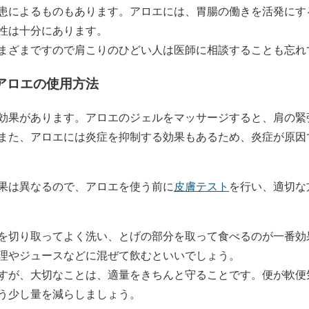
患によるものもあります。アロエには、胃腸の働きを活発にす
性は十分にあります。
まざまですので肩こりのひどい人は医師に相談することも忘れ
アロエの使用方法
効果があります。アロエのジェルをマッサージすると、肩の緊
また、アロエには炎症を抑制する効果もあるため、炎症が原因
果は異なるので、アロエを使う前に
皮膚テスト
を行い、適切な
を切り取ってよく洗い、とげの部分を取って食べるのが一番効
理やジュースなどに混ぜて飲むといいでしょう。
すが、大切なことは、適量をきちんと守ることです。便が軟便
う少し量を減らしましょう。