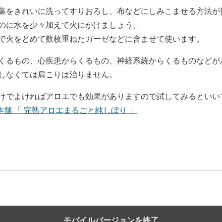
葉をきれいに洗ってすりおろし、布などにしみこませる方法が
のに水を少々加えて火にかけましょう。
で火をとめて数枚重ねたガーゼなどに含ませて使います。
くるもの、心疾患からくるもの、神経系統からくるものなどが
しなくては肩こりは治りません。
けでよければアロエでも効果がありますので試してみるといい
本舗 「 完熟アロエまるごと純しぼり 」
モバイルバージョンを終了