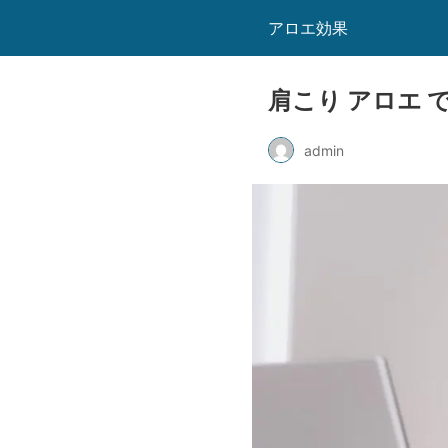
アロエ効果
肩こり アロエ 
admin