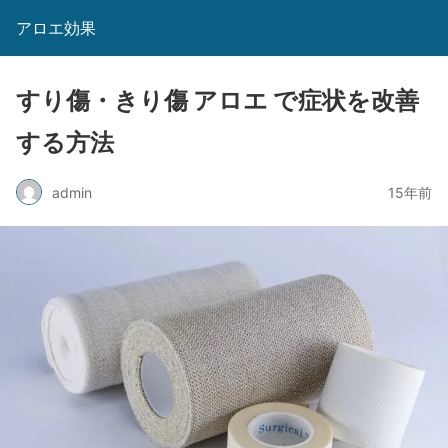
アロエ効果
すり傷・きり傷 アロエ で症状を改善
する方法
admin
15年前