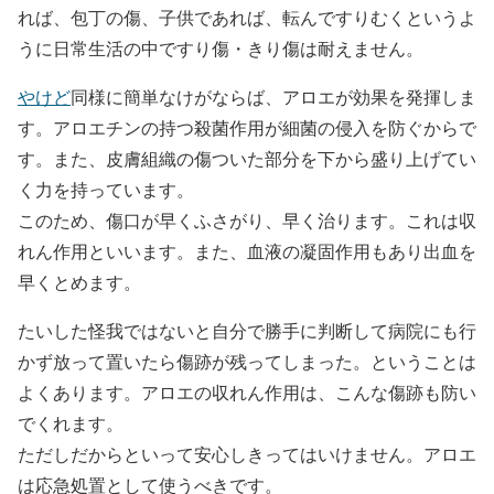
れば、包丁の傷、子供であれば、転んですりむくというよ
うに日常生活の中ですり傷・きり傷は耐えません。
やけど
同様に簡単なけがならば、アロエが効果を発揮しま
す。アロエチンの持つ殺菌作用が細菌の侵入を防ぐからで
す。また、皮膚組織の傷ついた部分を下から盛り上げてい
く力を持っています。
このため、傷口が早くふさがり、早く治ります。これは収
れん作用といいます。また、血液の凝固作用もあり出血を
早くとめます。
たいした怪我ではないと自分で勝手に判断して病院にも行
かず放って置いたら傷跡が残ってしまった。ということは
よくあります。アロエの収れん作用は、こんな傷跡も防い
でくれます。
ただしだからといって安心しきってはいけません。アロエ
は応急処置として使うべきです。