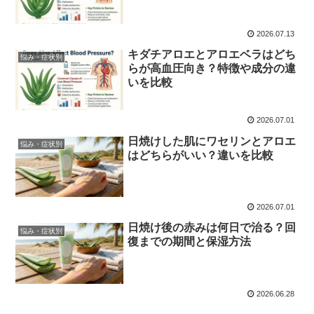
2026.07.13
キダチアロエとアロエベラはどち
悩み・症状別
らが高血圧向き？特徴や成分の違
いを比較
2026.07.01
日焼けした肌にワセリンとアロエ
悩み・症状別
はどちらがいい？違いを比較
2026.07.01
日焼け後の赤みは何日で治る？回
悩み・症状別
復までの期間と保湿方法
2026.06.28