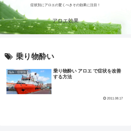
症状別にアロエの驚くべきその効果に注目！
アロエ効果
乗り物酔い
乗り物酔い アロエ で症状を改善
悩み・症状別
する方法
2011.08.17