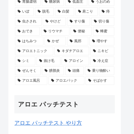
胃腸虚弱
糖尿病
低血圧
うおのめ
いぼ
脱毛
白髪
肩こり
痔
虫さされ
やけど
すり傷
切り傷
おでき
リウマチ
便秘
蜂蜜
はちみつ
かぜ
風邪
増やす
アロエトニック
キダチアロエ
ニキビ
シミ
抜け毛
アロイン
冷え症
ぜんそく
膀胱炎
頭痛
乗り物酔い
アロエ風呂
アロエパック
そばかす
アロエ パッチテスト
アロエ パッチテスト やり方