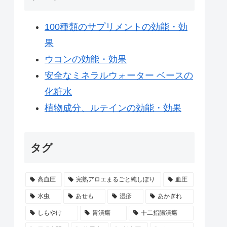
100種類のサプリメントの効能・効
果
ウコンの効能・効果
安全なミネラルウォーター ベースの
化粧水
植物成分、ルテインの効能・効果
タグ
高血圧
完熟アロエまるごと純しぼり
血圧
水虫
あせも
湿疹
あかぎれ
しもやけ
胃潰瘍
十二指腸潰瘍