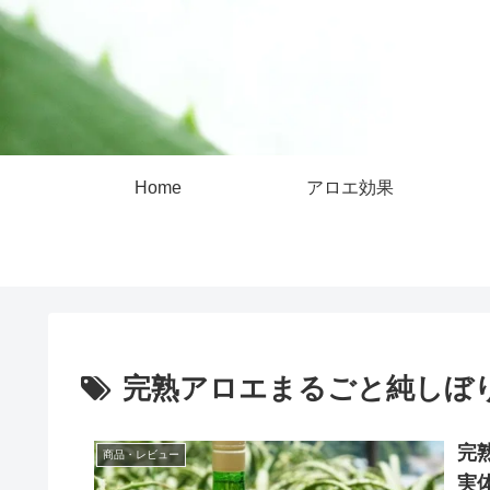
Home
アロエ効果
完熟アロエまるごと純しぼ
完熟
商品・レビュー
実