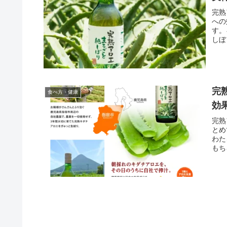
完熟
への
す。
しぼ
や注
完
食べ方・健康
効
完熟
とめ
わた
もち