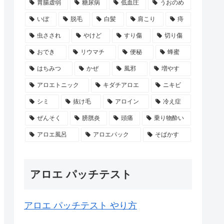
胃腸虚弱
糖尿病
低血圧
うおのめ
いぼ
脱毛
白髪
肩こり
痔
虫さされ
やけど
すり傷
切り傷
おでき
リウマチ
便秘
蜂蜜
はちみつ
かぜ
風邪
増やす
アロエトニック
キダチアロエ
ニキビ
シミ
抜け毛
アロイン
冷え症
ぜんそく
膀胱炎
頭痛
乗り物酔い
アロエ風呂
アロエパック
そばかす
アロエ パッチテスト
アロエ パッチテスト やり方