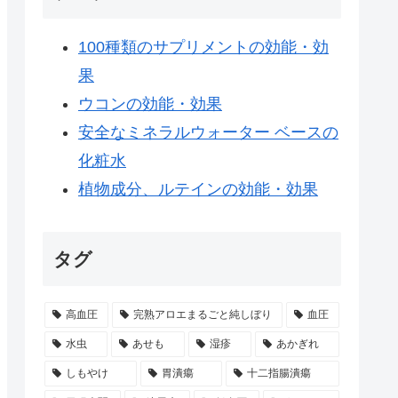
100種類のサプリメントの効能・効
果
ウコンの効能・効果
安全なミネラルウォーター ベースの
化粧水
植物成分、ルテインの効能・効果
タグ
高血圧
完熟アロエまるごと純しぼり
血圧
水虫
あせも
湿疹
あかぎれ
しもやけ
胃潰瘍
十二指腸潰瘍