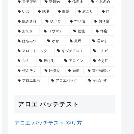
胃腸虚弱
糖尿病
低血圧
うおのめ
いぼ
脱毛
白髪
肩こり
痔
虫さされ
やけど
すり傷
切り傷
おでき
リウマチ
便秘
蜂蜜
はちみつ
かぜ
風邪
増やす
アロエトニック
キダチアロエ
ニキビ
シミ
抜け毛
アロイン
冷え症
ぜんそく
膀胱炎
頭痛
乗り物酔い
アロエ風呂
アロエパック
そばかす
アロエ パッチテスト
アロエ パッチテスト やり方