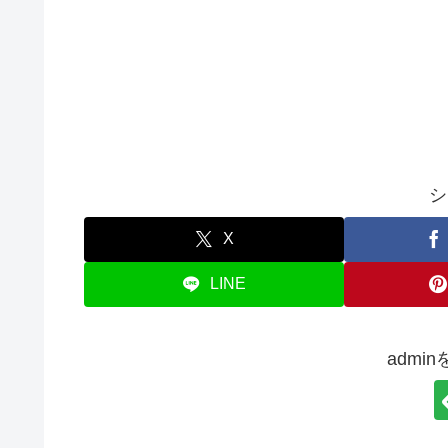
シ
X
LINE
admi