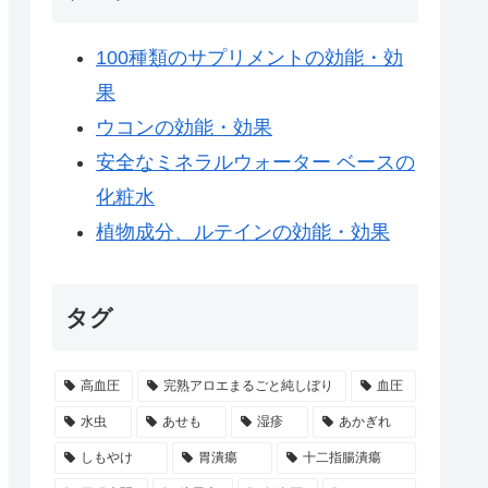
100種類のサプリメントの効能・効
果
ウコンの効能・効果
安全なミネラルウォーター ベースの
化粧水
植物成分、ルテインの効能・効果
タグ
高血圧
完熟アロエまるごと純しぼり
血圧
水虫
あせも
湿疹
あかぎれ
しもやけ
胃潰瘍
十二指腸潰瘍