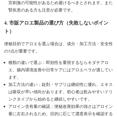
宮刺激の可能性があるため避けるべきとされます。また
腎疾患のある方も注意が必要です。
4. 市販アロエ製品の選び方（失敗しないポイン
ト）
便秘目的でアロエを選ぶ場合は、成分・加工方法・安全性
の3点が重要です。
種類の違いで選ぶ：即効性を重視するならキダチアロ
エ、腸内環境改善や日常ケアにはアロエベラが適してい
ます。
加工方法の違い：錠剤・サプリは継続性に優れ、エキス
は吸収が早い傾向があります。初心者は飲みやすいドリ
ンクタイプから始めると継続しやすいです。
アロイン含有量の確認：便秘改善効果の強さはアロイン
量に左右されるため、目的に応じて濃度表示を確認する