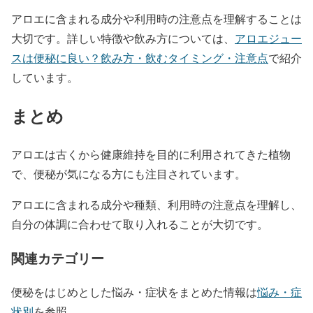
アロエに含まれる成分や利用時の注意点を理解することは
大切です。詳しい特徴や飲み方については、
アロエジュー
スは便秘に良い？飲み方・飲むタイミング・注意点
で紹介
しています。
まとめ
アロエは古くから健康維持を目的に利用されてきた植物
で、便秘が気になる方にも注目されています。
アロエに含まれる成分や種類、利用時の注意点を理解し、
自分の体調に合わせて取り入れることが大切です。
関連カテゴリー
便秘をはじめとした悩み・症状をまとめた情報は
悩み・症
状別
を参照