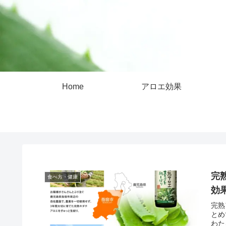
Home
アロエ効果
完
食べ方・健康
効
完熟
とめ
わた