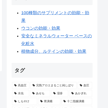
100種類のサプリメントの効能・効
果
ウコンの効能・効果
安全なミネラルウォーター ベースの
化粧水
植物成分、ルテインの効能・効果
タグ
高血圧
完熟アロエまるごと純しぼり
血圧
水虫
あせも
湿疹
あかぎれ
しもやけ
胃潰瘍
十二指腸潰瘍