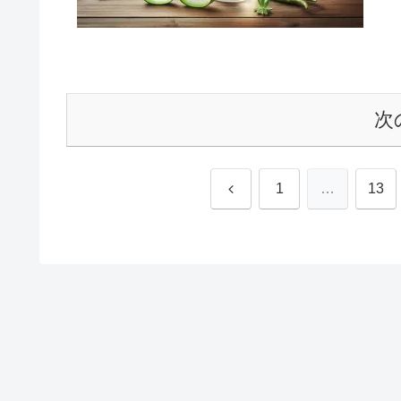
次
前
1
…
13
へ