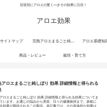
症状別にアロエの驚くべきその効果に注目！
アロエ効果
サイトマップ
完熟アロエまるごと純しぼり 純度 100 ％ 無添加 原液 ジュース
アロエ基礎知
商品・レビュー
栽培・育て方
熟アロエまるごと純しぼり 効果 詳細情報と得られる
果
アロエまるごと純しぼり 効果 詳細情報と得られる効果についてま
ています。お通じの悩みから美容、日々の健康維持まで、多岐に
る効果が期待されるこの製品。本記事では、その具体的な効果は