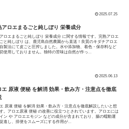
2025.07.25
熟アロエまるごと純しぼり 栄養成分
アロエまるごと純しぼり 栄養成分 に関する情報です。完熟アロエ
ごと純しぼり は、鹿児島自然農園から直送！良質のキダチアロエ
自製法にて皮ごと圧搾しました。水や添加物、着色・保存料など
切使用しておりません。独特の苦味は自然が作っ...
2025.06.13
ロエ 原液 便秘 を解消 効果・飲み方・注意点を徹底
説
エ 原液 便秘 を解消 効果・飲み方・注意点を徹底解説したいと想
す。アロエ原液 便秘 の改善に役立つとされています。アロエには
イン や アロエエモジン などの成分が含まれており、腸の蠕動運
促進し、排便をスムーズにする作用が...