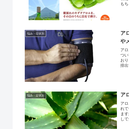
もち
ア
悩み・症状別
や
アロ
つい
おり
排出
ア
悩み・症状別
アロ
れて
ます
して