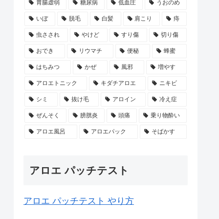
胃腸虚弱
糖尿病
低血圧
うおのめ
いぼ
脱毛
白髪
肩こり
痔
虫さされ
やけど
すり傷
切り傷
おでき
リウマチ
便秘
蜂蜜
はちみつ
かぜ
風邪
増やす
アロエトニック
キダチアロエ
ニキビ
シミ
抜け毛
アロイン
冷え症
ぜんそく
膀胱炎
頭痛
乗り物酔い
アロエ風呂
アロエパック
そばかす
アロエ パッチテスト
アロエ パッチテスト やり方