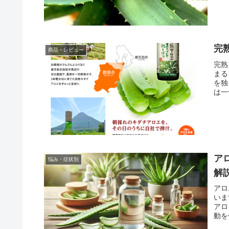
完
商品・レビュー
完熟
まる
を独
は一
ア
悩み・症状別
解
アロ
いま
アロ
動を