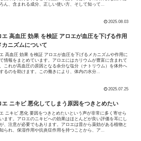
ろん、含まれる成分、正しい使い方、そして知って...
2025.08.03
ロエ 高血圧 効果 を検証 アロエが血圧を下げる作用
メカニズムについて
エ 高血圧 効果 を検証 アロエが血圧を下げるメカニズムや作用に
て情報をまとめています。アロエにはカリウムが豊富に含まれて
、これが高血圧の原因となる余分な塩分（ナトリウム）を体外へ
するのを助けます。この働きにより、体内の水分...
2025.07.25
ロエ ニキビ 悪化してしまう原因をつきとめたい
エ ニキビ 悪化 要因をつきとめたいという声が非常に多く寄せら
います。アロエのニキビへの効果はほとんどが良い評価を耳にし
が、注意が必要でもあります。アロエは昔から薬効がある植物と
知られ、保湿作用や抗炎症作用を持つことから、ア...