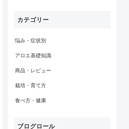
カテゴリー
悩み・症状別
アロエ基礎知識
商品・レビュー
栽培・育て方
食べ方・健康
ブログロール