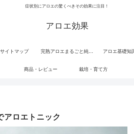
症状別にアロエの驚くべきその効果に注目！
アロエ効果
サイトマップ
完熟アロエまるごと純しぼり 純度 100 ％ 無添加 原液 ジュース
アロエ基礎知
商品・レビュー
栽培・育て方
りでアロエトニック