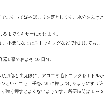
などでこすって泥やほこりを落とします。水分をふきと
くなるまでミキサーにかけます。
す。不要になったストッキングなどで代用してもよ
1 瓶でおよそ 10 日分。
なる頭頂部と生え際に、アロエ育毛トニックをボトルか
ージといっても、手を地肌に押しつけるようにすり込
強く押すとよくないようです。所要時間は 1 ～ 2
。