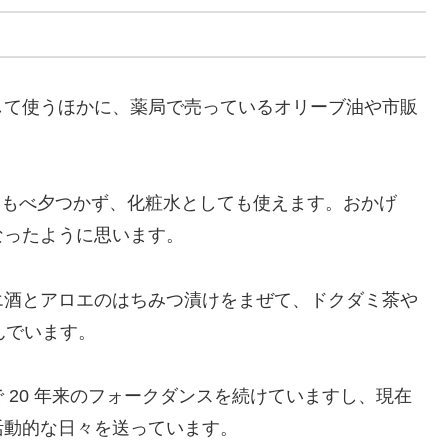
して使うほかに、薬局で売っているオリーブ油や市販
。
てもべ夕つかず、化粧水としても使えます。おかげ
なったように思います。
エ酒とアロエのはちみつ漬けをまぜて、ドクダミ茶や
んでいます。
 20 年来のフォークダンスを続けていますし、現在
活動的な日々を送っています。