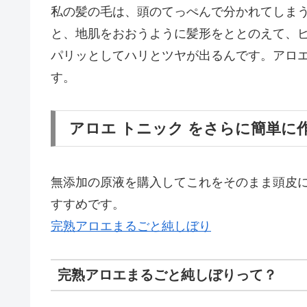
私の髪の毛は、頭のてっぺんで分かれてしま
と、地肌をおおうように髪形をととのえて、ピ
パリッとしてハリとツヤが出るんです。アロ
す。
アロエ トニック をさらに簡単に
無添加の原液を購入してこれをそのまま頭皮
すすめです。
完熟アロエまるごと純しぼり
完熟アロエまるごと純しぼりって？