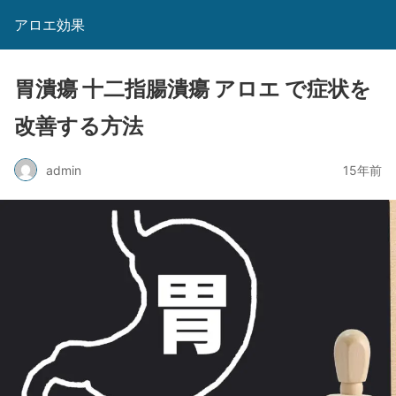
アロエ効果
胃潰瘍 十二指腸潰瘍 アロエ で症状を
改善する方法
admin
15年前