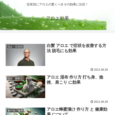
症状別にアロエの驚くべきその効果に注目！
アロエ効果
白髪 アロエ で症状を改善する方
悩み・症状別
法 脱毛にも効果
2011.06.29
アロエ 湿布 作り方 打ち身、捻
悩み・症状別
挫、肩こり に効果
2011.06.29
アロエ蜂蜜漬け 作り方 と 健康効
食べ方・健康
果 について