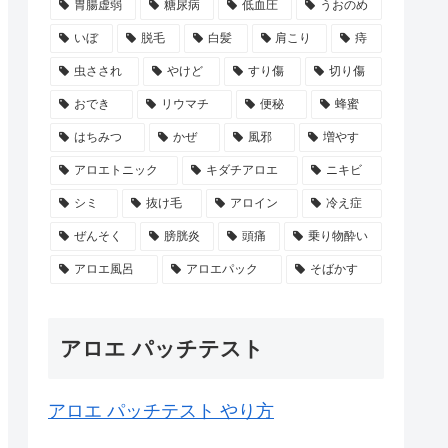
胃腸虚弱
糖尿病
低血圧
うおのめ
いぼ
脱毛
白髪
肩こり
痔
虫さされ
やけど
すり傷
切り傷
おでき
リウマチ
便秘
蜂蜜
はちみつ
かぜ
風邪
増やす
アロエトニック
キダチアロエ
ニキビ
シミ
抜け毛
アロイン
冷え症
ぜんそく
膀胱炎
頭痛
乗り物酔い
アロエ風呂
アロエパック
そばかす
アロエ パッチテスト
アロエ パッチテスト やり方