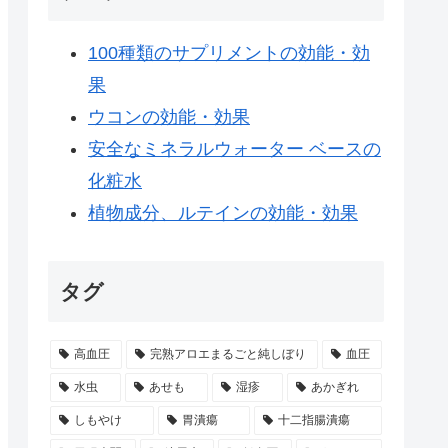
100種類のサプリメントの効能・効
果
ウコンの効能・効果
安全なミネラルウォーター ベースの
化粧水
植物成分、ルテインの効能・効果
タグ
高血圧
完熟アロエまるごと純しぼり
血圧
水虫
あせも
湿疹
あかぎれ
しもやけ
胃潰瘍
十二指腸潰瘍