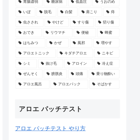
胃腸虚弱
糖尿病
低血圧
うおのめ
いぼ
脱毛
白髪
肩こり
痔
虫さされ
やけど
すり傷
切り傷
おでき
リウマチ
便秘
蜂蜜
はちみつ
かぜ
風邪
増やす
アロエトニック
キダチアロエ
ニキビ
シミ
抜け毛
アロイン
冷え症
ぜんそく
膀胱炎
頭痛
乗り物酔い
アロエ風呂
アロエパック
そばかす
アロエ パッチテスト
アロエ パッチテスト やり方