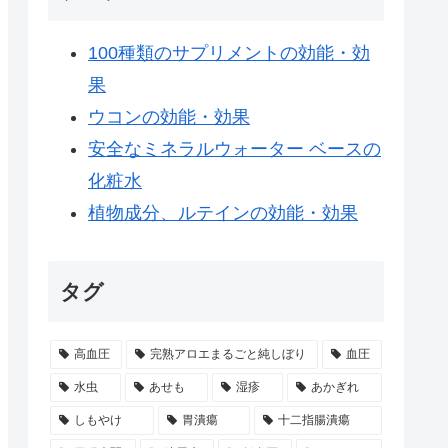
100種類のサプリメントの効能・効
果
ウコンの効能・効果
安全なミネラルウォーター ベースの
化粧水
植物成分、ルテインの効能・効果
タグ
高血圧
完熟アロエまるごと純しぼり
血圧
水虫
あせも
湿疹
あかぎれ
しもやけ
胃潰瘍
十二指腸潰瘍