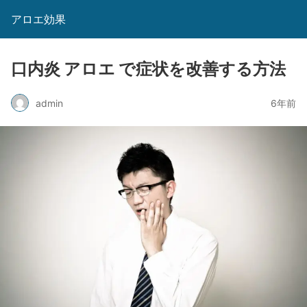
アロエ効果
口内炎 アロエ で症状を改善する方法
admin
6年前