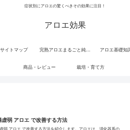
症状別にアロエの驚くべきその効果に注目！
アロエ効果
サイトマップ
完熟アロエまるごと純しぼり 純度 100 ％ 無添加 原液 ジュース
アロエ基礎知
商品・レビュー
栽培・育て方
腸虚弱 アロエ で改善する方法
虚弱 アロエ で改善する方法を紹介します。アロエは、消化器系の