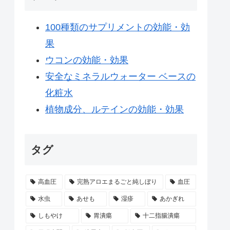
100種類のサプリメントの効能・効
果
ウコンの効能・効果
安全なミネラルウォーター ベースの
化粧水
植物成分、ルテインの効能・効果
タグ
高血圧
完熟アロエまるごと純しぼり
血圧
水虫
あせも
湿疹
あかぎれ
しもやけ
胃潰瘍
十二指腸潰瘍