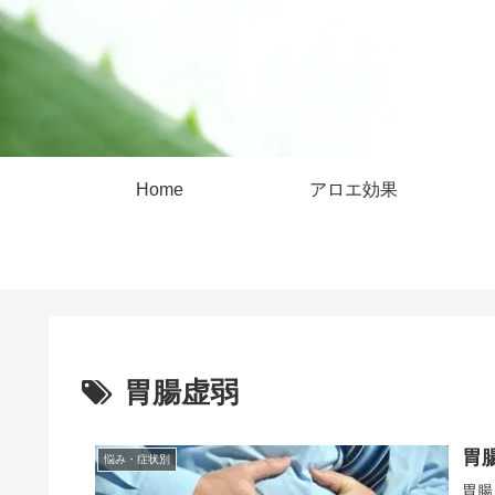
Home
アロエ効果
胃腸虚弱
胃
悩み・症状別
胃腸