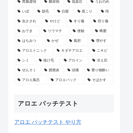
胃腸虚弱
糖尿病
低血圧
うおのめ
いぼ
脱毛
白髪
肩こり
痔
虫さされ
やけど
すり傷
切り傷
おでき
リウマチ
便秘
蜂蜜
はちみつ
かぜ
風邪
増やす
アロエトニック
キダチアロエ
ニキビ
シミ
抜け毛
アロイン
冷え症
ぜんそく
膀胱炎
頭痛
乗り物酔い
アロエ風呂
アロエパック
そばかす
アロエ パッチテスト
アロエ パッチテスト やり方