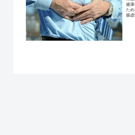
健康
ため
腸虚