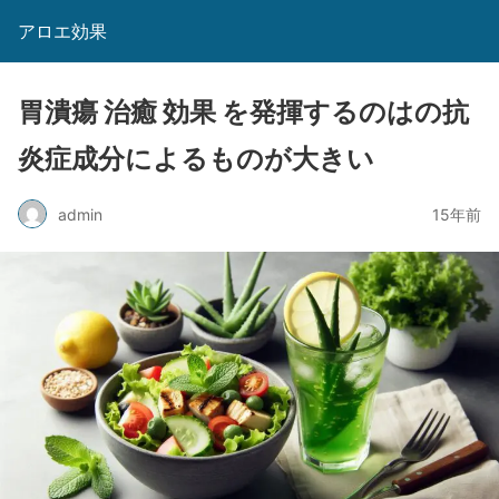
アロエ効果
胃潰瘍 治癒 効果 を発揮するのはの抗
炎症成分によるものが大きい
admin
15年前