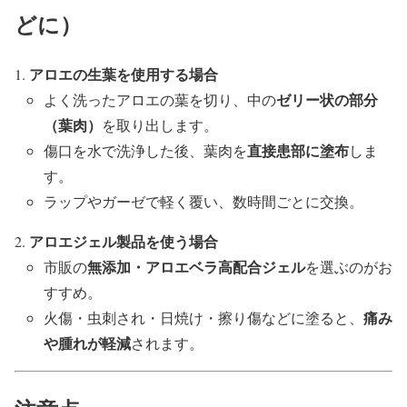
どに）
アロエの生葉を使用する場合
ゼリー状の部分
よく洗ったアロエの葉を切り、中の
（葉肉）
を取り出します。
直接患部に塗布
傷口を水で洗浄した後、葉肉を
しま
す。
ラップやガーゼで軽く覆い、数時間ごとに交換。
アロエジェル製品を使う場合
無添加・アロエベラ高配合ジェル
市販の
を選ぶのがお
すすめ。
痛み
火傷・虫刺され・日焼け・擦り傷などに塗ると、
や腫れが軽減
されます。