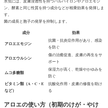
水虫には、皮膚浸透性を持つバルバイロンやアロエモジ
ン、酵素と同じ性質を持つ成分などが相乗効果を発揮しま
す。
菌の成長と胞子の発芽を抑制します。
成分
効果
抗菌・抗炎症作用があり、感染
アロエエモジン
を防ぐ
傷の治癒促進、皮膚の再生をサ
アロエウルシン
ポート
保湿力が高く、乾燥やかゆみを
ムコ多糖類
防ぐ
ビタミン類（A・C・E
抗酸化作用・皮膚の修復を助け
など）
る
アロエの使い方（初期のけが・やけ