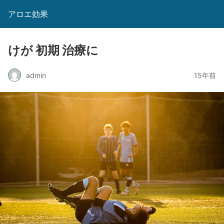
アロエ効果
けが 初期 治療に
admin
15年前