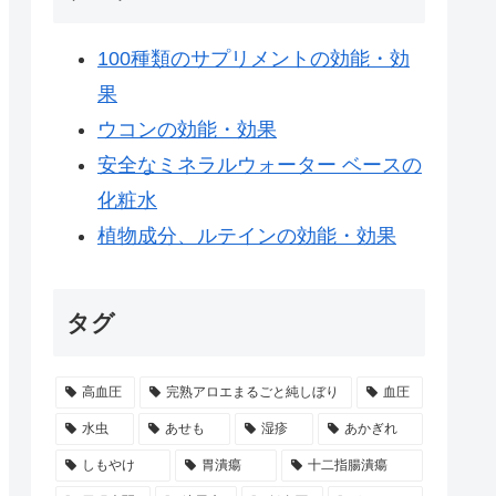
100種類のサプリメントの効能・効
果
ウコンの効能・効果
安全なミネラルウォーター ベースの
化粧水
植物成分、ルテインの効能・効果
タグ
高血圧
完熟アロエまるごと純しぼり
血圧
水虫
あせも
湿疹
あかぎれ
しもやけ
胃潰瘍
十二指腸潰瘍