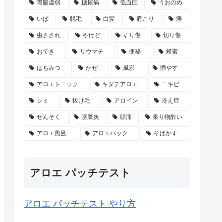
胃腸虚弱
糖尿病
低血圧
うおのめ
いぼ
脱毛
白髪
肩こり
痔
虫さされ
やけど
すり傷
切り傷
おでき
リウマチ
便秘
蜂蜜
はちみつ
かぜ
風邪
増やす
アロエトニック
キダチアロエ
ニキビ
シミ
抜け毛
アロイン
冷え症
ぜんそく
膀胱炎
頭痛
乗り物酔い
アロエ風呂
アロエパック
そばかす
アロエ パッチテスト
アロエ パッチテスト やり方