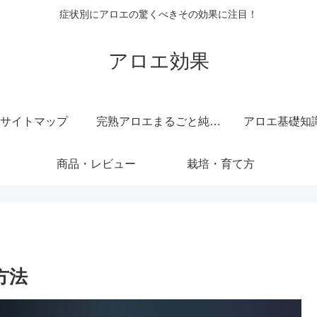
症状別にアロエの驚くべきその効果に注目！
アロエ効果
サイトマップ
完熟アロエまるごと純しぼり 純度 100 ％ 無添加 原液 ジュース
アロエ基礎知
商品・レビュー
栽培・育て方
方法