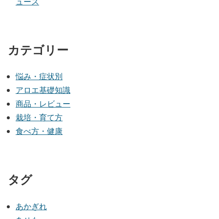
ュース
カテゴリー
悩み・症状別
アロエ基礎知識
商品・レビュー
栽培・育て方
食べ方・健康
タグ
あかぎれ