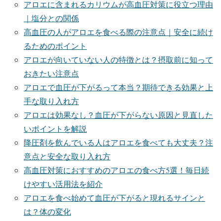
アロエに含まれるカリウムが高血圧対策に役立つ理由
｜塩分との関係
高血圧の人がアロエを食べる際の注意点｜安全に続け
るためのポイント
アロエが向いていない人の特徴とは？摂取前に知って
おきたい注意点
アロエで血圧が下がるって本当？期待できる効果と上
手な取り入れ方
アロエは効果なし？血圧が下がらない原因と見直した
いポイントを解説
降圧剤を飲んでいる人はアロエを食べても大丈夫？注
意点と安全な取り入れ方
高血圧対策におすすめのアロエの食べ方5選！毎日続
けやすい活用法を紹介
アロエを食べ始めて血圧が下がると現れるサインと
は？体の変化