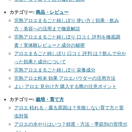
カテゴリー:
商品・レビュー
完熟アロエまるごと純しぼり 使い方｜効果・飲み
方・美容への活用まで徹底解説
完熟アロエまるごと純しぼり 口コミ 評判を徹底調
査！実体験レビューと成分の秘密
アロエまるごと純しぼり 口コミ 評判 は？飲んで分か
った効果と成分について
完熟アロエまるごと純しぼり 栄養成分
完熟アロエ粉末 効果 アロエパウダーの活用方法
よい アロエ 見分け方 購入する際の注意ポイント
カテゴリー:
栽培・育て方
アロエ 枯れる・腐る原因は？失敗しない育て方と害
虫対策
アロエの水やりはいつ？頻度・方法・季節別の管理ポ