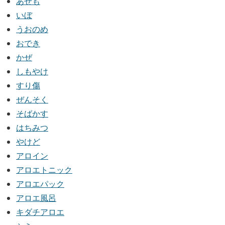
あせも
いぼ
うおのめ
おでき
かぜ
しもやけ
すり傷
ぜんそく
そばかす
はちみつ
やけど
アロイン
アロエトニック
アロエパック
アロエ風呂
キダチアロエ