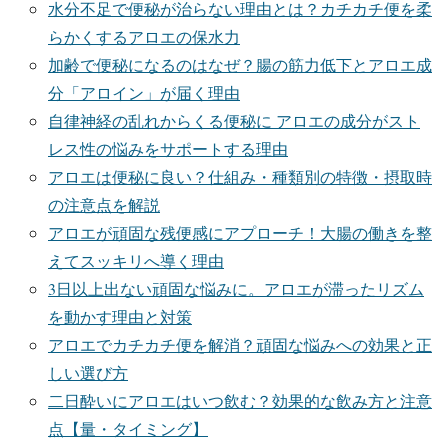
水分不足で便秘が治らない理由とは？カチカチ便を柔
らかくするアロエの保水力
加齢で便秘になるのはなぜ？腸の筋力低下とアロエ成
分「アロイン」が届く理由
自律神経の乱れからくる便秘に アロエの成分がスト
レス性の悩みをサポートする理由
アロエは便秘に良い？仕組み・種類別の特徴・摂取時
の注意点を解説
アロエが頑固な残便感にアプローチ！大腸の働きを整
えてスッキリへ導く理由
3日以上出ない頑固な悩みに。アロエが滞ったリズム
を動かす理由と対策
アロエでカチカチ便を解消？頑固な悩みへの効果と正
しい選び方
二日酔いにアロエはいつ飲む？効果的な飲み方と注意
点【量・タイミング】